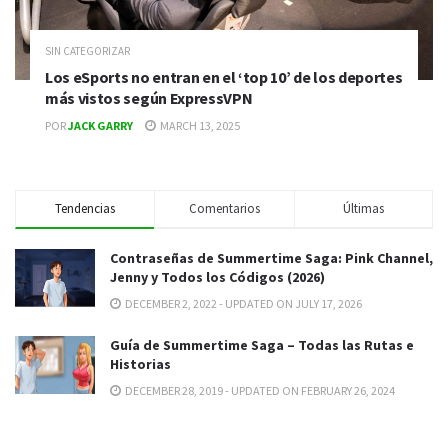
SIN CATEGORIZAR
Los eSports no entran en el ‘top 10’ de los deportes
más vistos según ExpressVPN
POR
JACK GARRY
MARCH 13, 2025
Tendencias
Comentarios
Últimas
Contraseñas de Summertime Saga: Pink Channel,
Jenny y Todos los Códigos (2026)
DECEMBER 2, 2022 - UPDATED ON JULY 17, 2026
Guía de Summertime Saga – Todas las Rutas e
Historias
DECEMBER 28, 2019 - UPDATED ON FEBRUARY 26, 2024