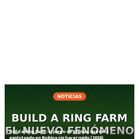
Build a Ring Farm: el juego de granjas que está
explotando en Roblox sin hacer ruido (2026)