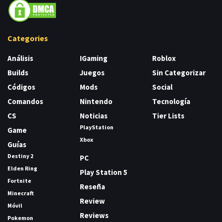
Categories
Análisis
IGaming
Roblox
Builds
Juegos
Sin Categorizar
Códigos
Mods
Social
Comandos
Nintendo
Tecnología
CS
Noticias
Tier Lists
PlayStation
Game
Xbox
Guías
Destiny 2
PC
Elden Ring
Play Station 5
Fortnite
Reseña
Minecraft
Review
Móvil
Reviews
Pokemon