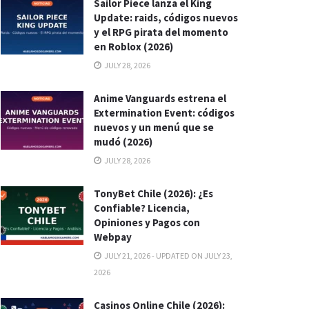
Sailor Piece lanza el King
Update: raids, códigos nuevos
y el RPG pirata del momento
en Roblox (2026)
JULY 28, 2026
Anime Vanguards estrena el
Extermination Event: códigos
nuevos y un menú que se
mudó (2026)
JULY 28, 2026
TonyBet Chile (2026): ¿Es
Confiable? Licencia,
Opiniones y Pagos con
Webpay
JULY 21, 2026 - UPDATED ON JULY 23,
2026
Casinos Online Chile (2026):