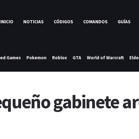
INICIO
NOTICIAS
CÓDIGOS
COMANDOS
GUÍAS
ked Games
Pokemon
Roblox
GTA
World of Warcraft
Elde
equeño gabinete a
i