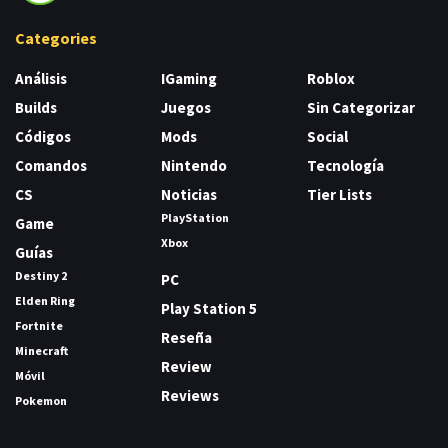
Categories
Análisis
IGaming
Roblox
Builds
Juegos
Sin Categorizar
Códigos
Mods
Social
Comandos
Nintendo
Tecnología
CS
Noticias
Tier Lists
PlayStation
Game
Xbox
Guías
Destiny 2
PC
Elden Ring
Play Station 5
Fortnite
Reseña
Minecraft
Review
Móvil
Reviews
Pokemon