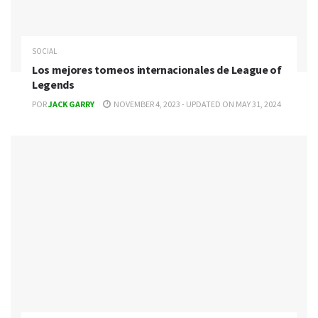
SOCIAL
Los mejores torneos internacionales de League of
Legends
POR
JACK GARRY
NOVEMBER 4, 2023 - UPDATED ON MAY 31, 2024