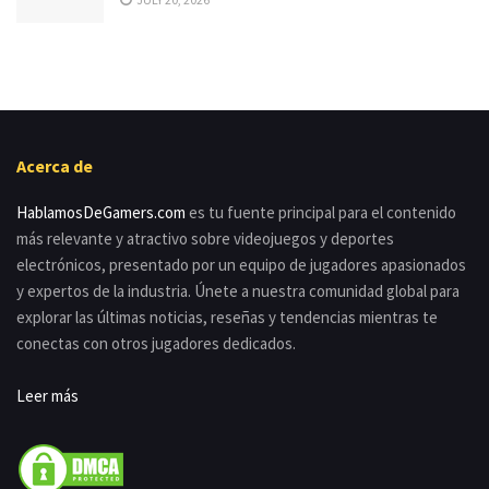
Acerca de
HablamosDeGamers.com
es tu fuente principal para el contenido
más relevante y atractivo sobre videojuegos y deportes
electrónicos, presentado por un equipo de jugadores apasionados
y expertos de la industria. Únete a nuestra comunidad global para
explorar las últimas noticias, reseñas y tendencias mientras te
conectas con otros jugadores dedicados.
Leer más