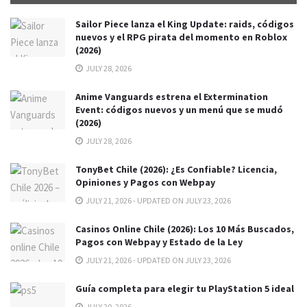
Sailor Piece lanza el King Update: raids, códigos
nuevos y el RPG pirata del momento en Roblox
(2026)
JULY 28, 2026
Anime Vanguards estrena el Extermination
Event: códigos nuevos y un menú que se mudó
(2026)
JULY 28, 2026
TonyBet Chile (2026): ¿Es Confiable? Licencia,
Opiniones y Pagos con Webpay
JULY 21, 2026 - UPDATED ON JULY 23, 2026
Casinos Online Chile (2026): Los 10 Más Buscados,
Pagos con Webpay y Estado de la Ley
JULY 21, 2026 - UPDATED ON JULY 23, 2026
Guía completa para elegir tu PlayStation 5 ideal
JULY 20, 2026