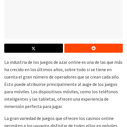
La industria de los juegos de azar online es una de las que más
ha crecido en los últimos años, sobre todo si se tiene en
cuenta el gran número de operadores que se crean cada año.
Esto puede atribuirse principalmente al auge de los juegos
para móviles. Los dispositivos móviles, como los teléfonos
inteligentes y las tabletas, ofrecen una experiencia de
inmersión perfecta para jugar.
La gran variedad de juegos que ofrecen los casinos online
permiten a los usuarios disfrutar de todos ellos en móviles.