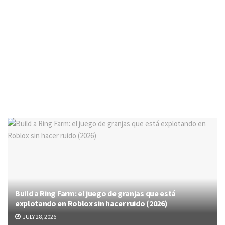
Build a Ring Farm: el juego de granjas que está
explotando en Roblox sin hacer ruido (2026)
JULY 28, 2026