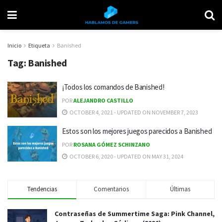
Inicio
Etiqueta
Banished
Tag:
Banished
¡Todos los comandos de Banished!
POR
ALEJANDRO CASTILLO
OCTOBER 4, 2021 - UPDATED ON NOVEMBER 7, 2023
Estos son los mejores juegos parecidos a Banished
POR
ROSANA GÓMEZ SCHINZANO
OCTOBER 6, 2020 - UPDATED ON MAY 31, 2024
Tendencias
Comentarios
Últimas
Contraseñas de Summertime Saga: Pink Channel,