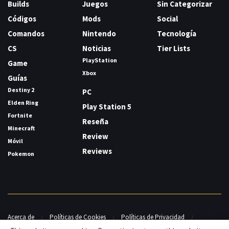
Builds
Juegos
Sin Categorizar
Códigos
Mods
Social
Comandos
Nintendo
Tecnología
CS
Noticias
Tier Lists
PlayStation
Game
Xbox
Guías
Destiny 2
PC
Elden Ring
Play Station 5
Fortnite
Reseña
Minecraft
Review
Móvil
Reviews
Pokemon
Acerca de
Políticas de Cookies
Políticas de Privacidad
Contacto