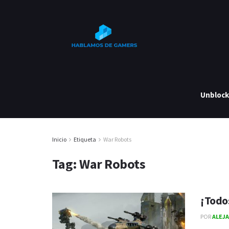
Unbloc
Inicio
Etiqueta
War Robots
Tag:
War Robots
¡Todo
POR
ALEJ