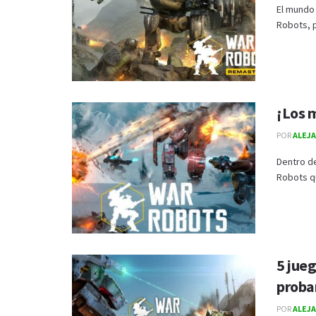
El mundo 
Robots, p
¡Los 
POR
ALEJ
Dentro d
Robots qu
5 jue
proba
POR
ALEJ