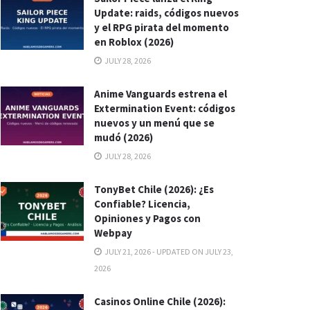
Update: raids, códigos nuevos
y el RPG pirata del momento
en Roblox (2026)
JULY 28, 2026
Anime Vanguards estrena el
Extermination Event: códigos
nuevos y un menú que se
mudó (2026)
JULY 28, 2026
TonyBet Chile (2026): ¿Es
Confiable? Licencia,
Opiniones y Pagos con
Webpay
JULY 21, 2026 - UPDATED ON JULY 23,
2026
Casinos Online Chile (2026):