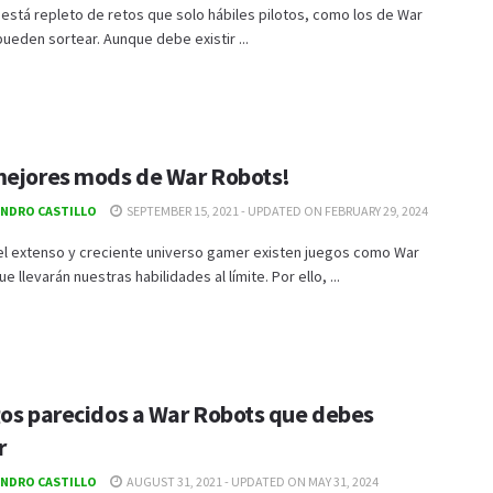
está repleto de retos que solo hábiles pilotos, como los de War
ueden sortear. Aunque debe existir ...
mejores mods de War Robots!
ANDRO CASTILLO
SEPTEMBER 15, 2021 - UPDATED ON FEBRUARY 29, 2024
el extenso y creciente universo gamer existen juegos como War
e llevarán nuestras habilidades al límite. Por ello, ...
gos parecidos a War Robots que debes
r
ANDRO CASTILLO
AUGUST 31, 2021 - UPDATED ON MAY 31, 2024