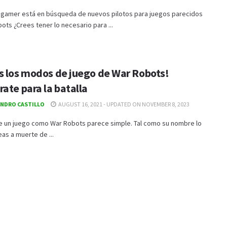
 gamer está en búsqueda de nuevos pilotos para juegos parecidos
ots ¿Crees tener lo necesario para ...
s los modos de juego de War Robots!
ate para la batalla
ANDRO CASTILLO
AUGUST 16, 2021 - UPDATED ON NOVEMBER 8, 2023
de un juego como War Robots parece simple. Tal como su nombre lo
eas a muerte de ...