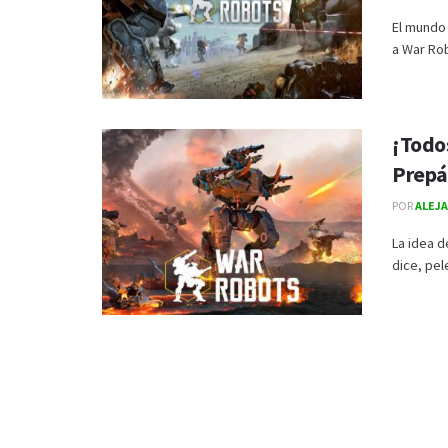
El mundo
a War Rob
¡Todo
Prepár
POR
ALEJ
La idea 
dice, pel