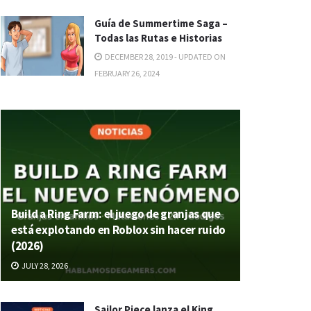
Guía de Summertime Saga –
Todas las Rutas e Historias
DECEMBER 28, 2019 - UPDATED ON
FEBRUARY 26, 2024
Build a Ring Farm: el juego de granjas que
está explotando en Roblox sin hacer ruido
(2026)
JULY 28, 2026
Sailor Piece lanza el King