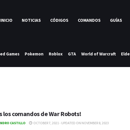
INICIO
NOTICIAS
CÓDIGOS
COMANDOS
GUÍAS
ked Games
Pokemon
Roblox
GTA
World of Warcraft
Elde
s los comandos de War Robots!
ANDRO CASTILLO
OCTOBER 7, 2021 - UPDATED ON NOVEMBER 8, 2023