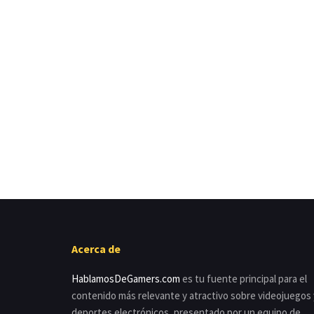
Acerca de
HablamosDeGamers.com
es tu fuente principal para el
contenido más relevante y atractivo sobre videojuegos 
deportes electrónicos, presentado por un equipo de