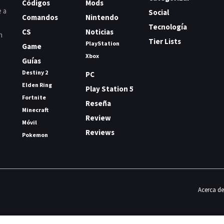
Códigos
Mods
e a
Social
Comandos
Nintendo
Tecnología
CS
Noticias
n
Tier Lists
PlayStation
Game
Xbox
Guías
Destiny 2
PC
Elden Ring
Play Station 5
Fortnite
Reseña
Minecraft
Review
Móvil
Reviews
Pokemon
Acerca de