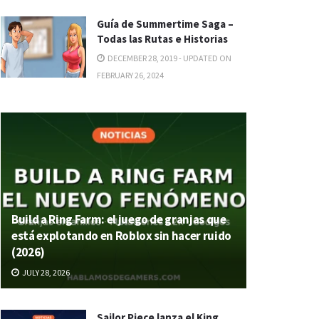
Guía de Summertime Saga –
Todas las Rutas e Historias
DECEMBER 28, 2019 - UPDATED ON
FEBRUARY 26, 2024
Build a Ring Farm: el juego de granjas que
está explotando en Roblox sin hacer ruido
(2026)
JULY 28, 2026
Sailor Piece lanza el King