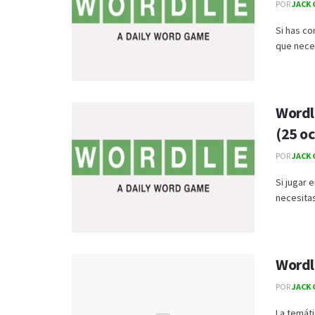
POR
JACK 
Si has co
que neces
Wordl
(25 o
POR
JACK 
Si jugar 
necesitas
Wordl
POR
JACK 
La temát