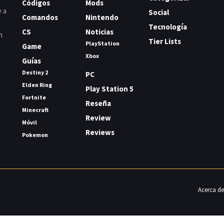
Códigos
Mods
e a
Social
Comandos
Nintendo
Tecnología
CS
Noticias
n
Tier Lists
PlayStation
Game
Xbox
Guías
Destiny 2
PC
Elden Ring
Play Station 5
Fortnite
Reseña
Minecraft
Review
Móvil
Reviews
Pokemon
Acerca de