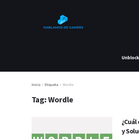
Unbloc
Inicio
Etiqueta
Wordle
Tag:
Wordle
¿Cuál 
y Solu