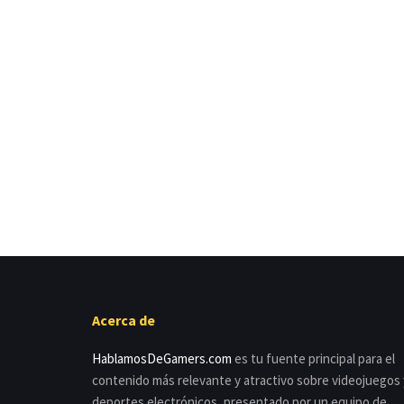
Acerca de
HablamosDeGamers.com
es tu fuente principal para el
contenido más relevante y atractivo sobre videojuegos 
deportes electrónicos, presentado por un equipo de