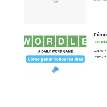
Cómo 
POR
JACK 
Wordle es
largo y a