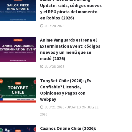
Update: raids, códigos nuevos
y el RPG pirata del momento
en Roblox (2026)
JULY 28, 2026
Anime Vanguards estrena el
Extermination Event: códigos
nuevos y un menú que se
mudó (2026)
JULY 28, 2026
TonyBet Chile (2026): ¿Es
Confiable? Licencia,
Opiniones y Pagos con
Webpay
JULY 21, 2026 - UPDATED ON JULY 23,
2026
Casinos Online Chile (2026):