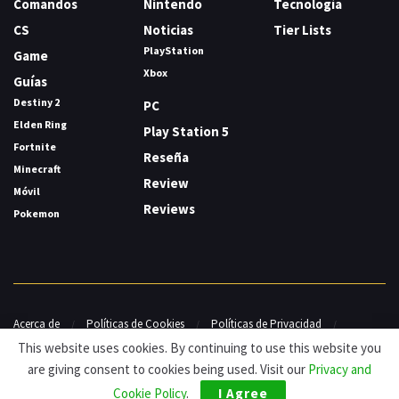
Comandos
Nintendo
Tecnología
CS
Noticias
Tier Lists
PlayStation
Game
Xbox
Guías
Destiny 2
PC
Elden Ring
Play Station 5
Fortnite
Reseña
Minecraft
Review
Móvil
Reviews
Pokemon
Acerca de
Políticas de Cookies
Políticas de Privacidad
Contacto
This website uses cookies. By continuing to use this website you
are giving consent to cookies being used. Visit our
Privacy and
© HDG Hablamos de Gamers 2026.
Cookie Policy
.
I Agree