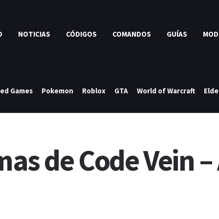
O
NOTICIAS
CÓDIGOS
COMANDOS
GUÍAS
MOD
ked Games
Pokemon
Roblox
GTA
World of Warcraft
Elde
rmas de Code Vein –