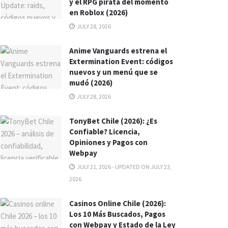
y el RPG pirata del momento
en Roblox (2026)
JULY 28, 2026
Anime Vanguards estrena el
Extermination Event: códigos
nuevos y un menú que se
mudó (2026)
JULY 28, 2026
TonyBet Chile (2026): ¿Es
Confiable? Licencia,
Opiniones y Pagos con
Webpay
JULY 21, 2026 - UPDATED ON JULY 23,
2026
Casinos Online Chile (2026):
Los 10 Más Buscados, Pagos
con Webpay y Estado de la Ley