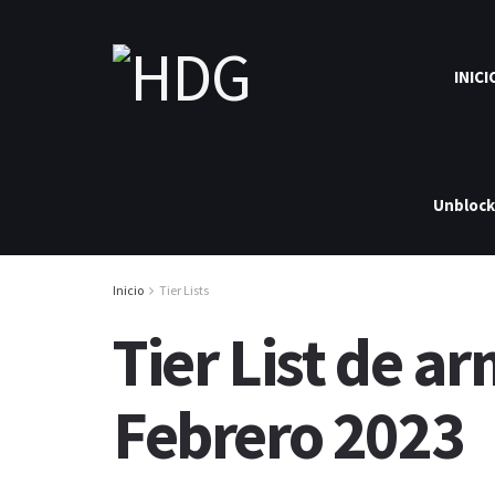
INICI
Unbloc
Inicio
Tier Lists
Tier List de a
Febrero 2023