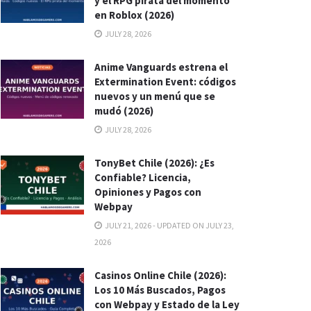
y el RPG pirata del momento
en Roblox (2026)
JULY 28, 2026
Anime Vanguards estrena el
Extermination Event: códigos
nuevos y un menú que se
mudó (2026)
JULY 28, 2026
TonyBet Chile (2026): ¿Es
Confiable? Licencia,
Opiniones y Pagos con
Webpay
JULY 21, 2026 - UPDATED ON JULY 23,
2026
Casinos Online Chile (2026):
Los 10 Más Buscados, Pagos
con Webpay y Estado de la Ley