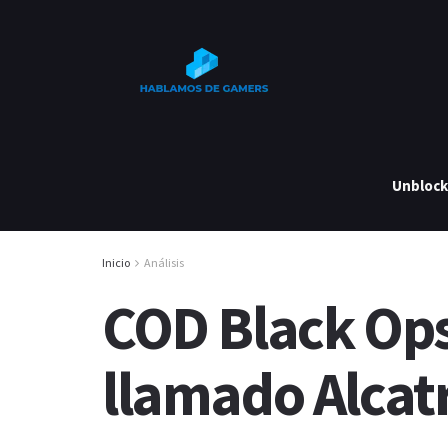
Unbloc
Inicio
Análisis
COD Black Ops
llamado Alcat