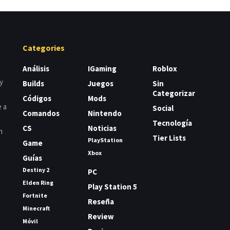
Categories
Análisis
IGaming
Roblox
y
Builds
Juegos
Sin
Categorizar
Códigos
Mods
e a
Social
Comandos
Nintendo
Tecnología
CS
Noticias
n
Tier Lists
PlayStation
Game
Xbox
Guías
Destiny 2
PC
Elden Ring
Play Station 5
Fortnite
Reseña
Minecraft
Review
Móvil