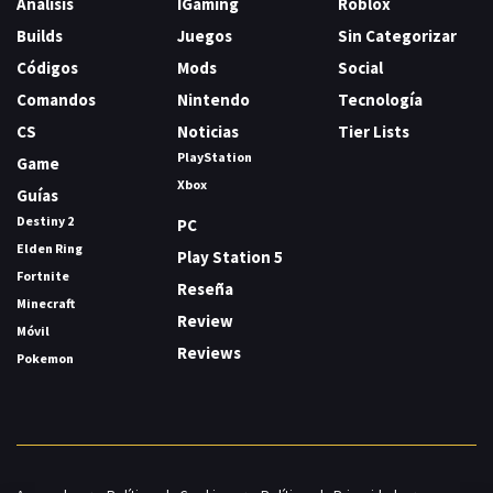
Análisis
IGaming
Roblox
Builds
Juegos
Sin Categorizar
Códigos
Mods
Social
Comandos
Nintendo
Tecnología
CS
Noticias
Tier Lists
PlayStation
Game
Xbox
Guías
Destiny 2
PC
Elden Ring
Play Station 5
Fortnite
Reseña
Minecraft
Review
Móvil
Reviews
Pokemon