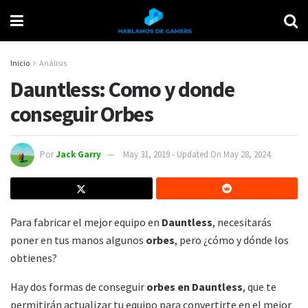
Inicio
Análisis
Dauntless: Como y donde
conseguir Orbes
Por
Jack Garry
May 31, 2019 - Updated On May 28, 2024
Para fabricar el mejor equipo en
Dauntless
, necesitarás
poner en tus manos algunos
orbes
, pero ¿cómo y dónde los
obtienes?
Hay dos formas de conseguir
orbes en Dauntless
, que te
permitirán actualizar tu equipo para convertirte en el mejor