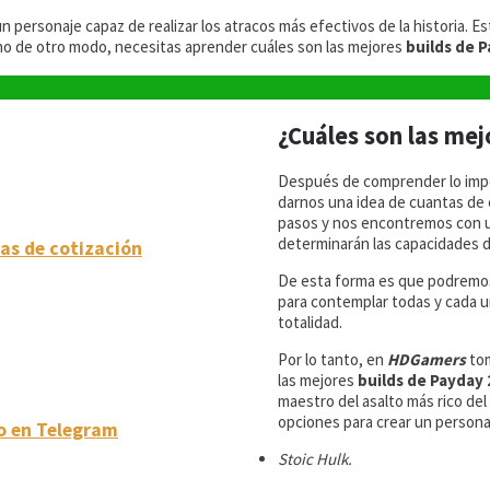
un personaje capaz de realizar los atracos más efectivos de la historia. E
cho de otro modo, necesitas aprender cuáles son las mejores
builds de P
¿Cuáles son las mej
Después de comprender lo impo
darnos una idea de cuantas de 
pasos y nos encontremos con un
determinarán las capacidades d
as de cotización
De esta forma es que podremos
para contemplar todas y cada un
totalidad.
Por lo tanto, en
HDGamers
tom
las mejores
builds de Payday 
maestro del asalto más rico de
opciones para crear un person
o en Telegram
Stoic Hulk.