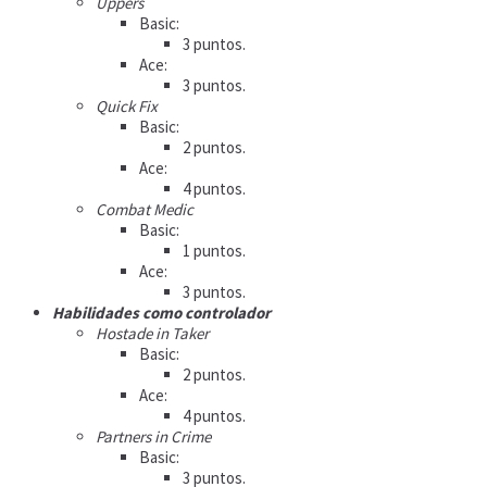
Uppers
Basic:
3 puntos.
Ace:
3 puntos.
Quick Fix
Basic:
2 puntos.
Ace:
4 puntos.
Combat Medic
Basic:
1 puntos.
Ace:
3 puntos.
Habilidades como controlador
Hostade in Taker
Basic:
2 puntos.
Ace:
4 puntos.
Partners in Crime
Basic:
3 puntos.