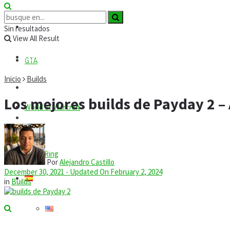
Roblox
Códigos
Sin resultados
View All Result
Comandos
GTA
Inicio
Builds
Guías
Los mejores builds de Payday 2 –
World of Warcraft
Mods
Tecnología
Elden Ring
Por
Alejandro Castillo
December 30, 2021 - Updated On February 2, 2024
in
Builds