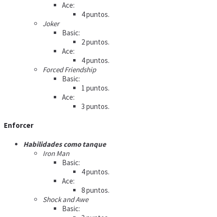
Ace:
4 puntos.
Joker
Basic:
2 puntos.
Ace:
4 puntos.
Forced Friendship
Basic:
1 puntos.
Ace:
3 puntos.
Enforcer
Habilidades como tanque
Iron Man
Basic:
4 puntos.
Ace:
8 puntos.
Shock and Awe
Basic: