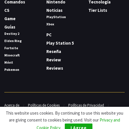
Comandos
Nintendo
Tecnología
CS
Noticias
Tier Lists
PlayStation
Game
Xbox
Guías
Destiny 2
PC
Elden Ring
Play Station 5
Fortnite
Reseña
Minecraft
Review
Móvil
Reviews
Pokemon
Acerca de
Políticas de Cookies
Políticas de Privacidad
Contacto
This website uses cookies. By continuing to use this website you
are giving consent to cookies being used. Visit our
Privacy and
© HDG Hablamos de Gamers 2026.
Cookie Policy
.
I Agree