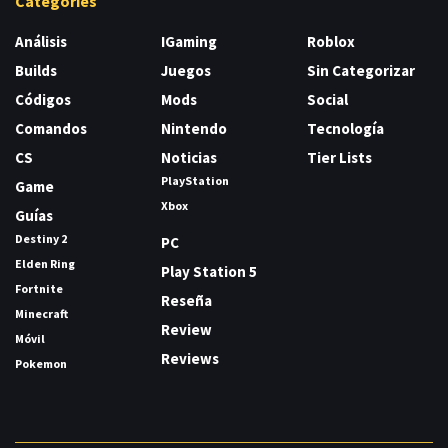
Categories
Análisis
IGaming
Roblox
Builds
Juegos
Sin Categorizar
Códigos
Mods
Social
Comandos
Nintendo
Tecnología
CS
Noticias
Tier Lists
PlayStation
Game
Xbox
Guías
Destiny 2
PC
Elden Ring
Play Station 5
Fortnite
Reseña
Minecraft
Review
Móvil
Reviews
Pokemon