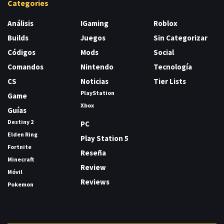
Categories
Análisis
IGaming
Roblox
Builds
Juegos
Sin Categorizar
Códigos
Mods
Social
Comandos
Nintendo
Tecnología
CS
Noticias
Tier Lists
PlayStation
Game
Xbox
Guías
Destiny 2
PC
Elden Ring
Play Station 5
Fortnite
Reseña
Minecraft
Review
Móvil
Reviews
Pokemon