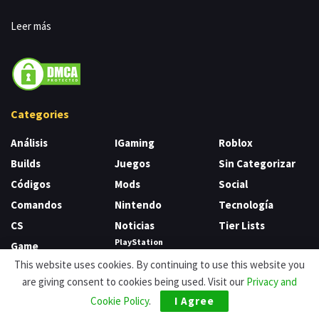
Leer más
Categories
Análisis
IGaming
Roblox
Builds
Juegos
Sin Categorizar
Códigos
Mods
Social
Comandos
Nintendo
Tecnología
CS
Noticias
Tier Lists
PlayStation
Game
Xbox
This website uses cookies. By continuing to use this website you
Guías
are giving consent to cookies being used. Visit our
Privacy and
Destiny 2
PC
Cookie Policy
.
I Agree
Elden Ring
Play Station 5
Fortnite