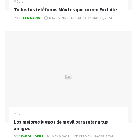
MÓVIL
Todos los teléfonos Móviles que corren Fortnite
POR
JACK GARRY
MAY 25, 2021 - UPDATED ON MAY 28, 2024
MÓVIL
Los mejores juegos de móvil para retar a tus
amigos
POR
KAROL LOPEZ
MAY 9, 2021 - UPDATED ON MAY 28, 2024