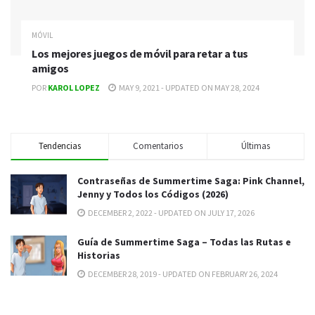
MÓVIL
Los mejores juegos de móvil para retar a tus
amigos
POR
KAROL LOPEZ
MAY 9, 2021 - UPDATED ON MAY 28, 2024
Tendencias
Comentarios
Últimas
Contraseñas de Summertime Saga: Pink Channel,
Jenny y Todos los Códigos (2026)
DECEMBER 2, 2022 - UPDATED ON JULY 17, 2026
Guía de Summertime Saga – Todas las Rutas e
Historias
DECEMBER 28, 2019 - UPDATED ON FEBRUARY 26, 2024