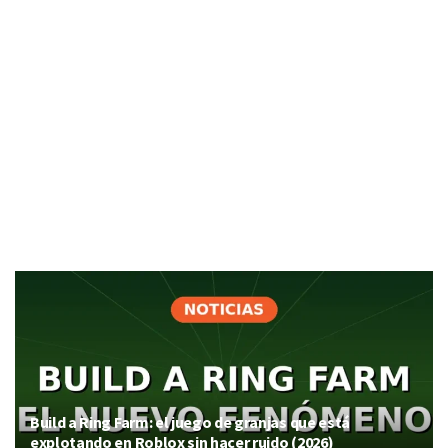
Build a Ring Farm: el juego de granjas que está
explotando en Roblox sin hacer ruido (2026)