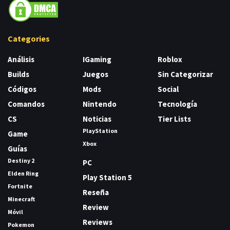
Categories
Análisis
IGaming
Roblox
Builds
Juegos
Sin Categorizar
Códigos
Mods
Social
Comandos
Nintendo
Tecnología
CS
Noticias
Tier Lists
PlayStation
Game
Xbox
Guías
Destiny 2
PC
Elden Ring
Play Station 5
Fortnite
Reseña
Minecraft
Review
Móvil
Reviews
Pokemon