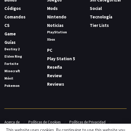
Códigos
Mods
Social
Comandos
Nintendo
Tecnología
CS
Noticias
Tier Lists
PlayStation
Game
Xbox
Guías
Destiny 2
PC
Elden Ring
Play Station 5
Fortnite
Reseña
Minecraft
Review
Móvil
Reviews
Pokemon
Acerca de
Políticas de Cookies
Políticas de Privacidad
Contacto
This website uses cookies. By continuing to use this website you