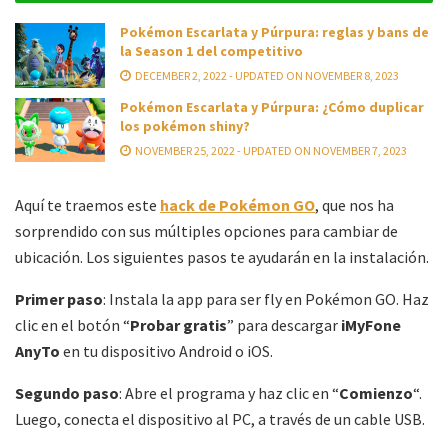
Pokémon Escarlata y Púrpura: reglas y bans de
la Season 1 del competitivo
DECEMBER 2, 2022 - UPDATED ON NOVEMBER 8, 2023
Pokémon Escarlata y Púrpura: ¿Cómo duplicar
los pokémon shiny?
NOVEMBER 25, 2022 - UPDATED ON NOVEMBER 7, 2023
Aquí te traemos este
hack de Pokémon GO
, que nos ha
sorprendido con sus múltiples opciones para cambiar de
ubicación. Los siguientes pasos te ayudarán en la instalación.
Primer paso
: Instala la app para ser fly en Pokémon GO. Haz
clic en el botón “
Probar gratis
” para descargar
iMyFone
AnyTo
en tu dispositivo Android o iOS.
Segundo paso
: Abre el programa y haz clic en “
Comienzo
“.
Luego, conecta el dispositivo al PC, a través de un cable USB.