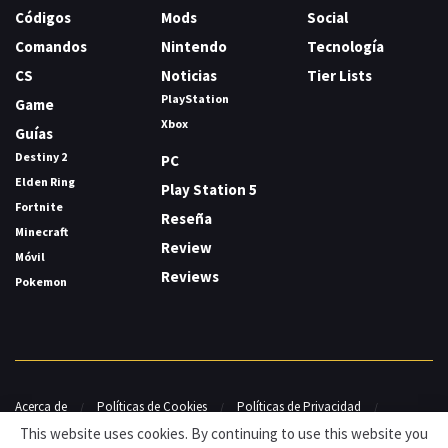
Códigos
Mods
Social
Comandos
Nintendo
Tecnología
CS
Noticias
Tier Lists
PlayStation
Game
Xbox
Guías
Destiny 2
PC
Elden Ring
Play Station 5
Fortnite
Reseña
Minecraft
Review
Móvil
Reviews
Pokemon
Acerca de
Políticas de Cookies
Políticas de Privacidad
Contacto
This website uses cookies. By continuing to use this website you