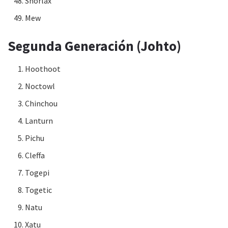
Snorlax
Mew
Segunda Generación (Johto)
Hoothoot
Noctowl
Chinchou
Lanturn
Pichu
Cleffa
Togepi
Togetic
Natu
Xatu