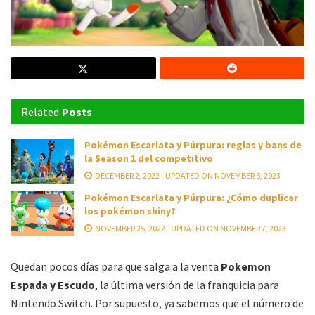
Related
Posts
Pokémon Escarlata y Púrpura: reglas y bans de
la Season 1 del competitivo
DECEMBER 2, 2022 - UPDATED ON NOVEMBER 8, 2023
Pokémon Escarlata y Púrpura: ¿Cómo duplicar
los pokémon shiny?
NOVEMBER 25, 2022 - UPDATED ON NOVEMBER 7, 2023
Quedan pocos días para que salga a la venta
Pokemon
Espada y Escudo
, la última versión de la franquicia para
Nintendo Switch. Por supuesto, ya sabemos que el número de