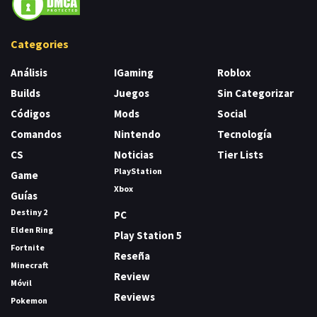
Categories
Análisis
IGaming
Roblox
Builds
Juegos
Sin Categorizar
Códigos
Mods
Social
Comandos
Nintendo
Tecnología
CS
Noticias
Tier Lists
PlayStation
Game
Xbox
Guías
Destiny 2
PC
Elden Ring
Play Station 5
Fortnite
Reseña
Minecraft
Review
Móvil
Reviews
Pokemon