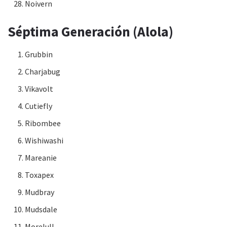
Noivern
Séptima Generación (Alola)
Grubbin
Charjabug
Vikavolt
Cutiefly
Ribombee
Wishiwashi
Mareanie
Toxapex
Mudbray
Mudsdale
Morelull