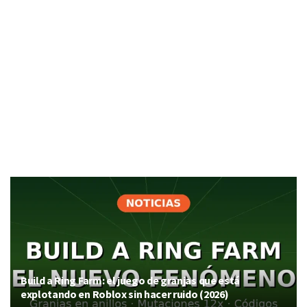
Build a Ring Farm: el juego de granjas que está
explotando en Roblox sin hacer ruido (2026)