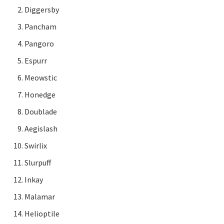
Diggersby
Pancham
Pangoro
Espurr
Meowstic
Honedge
Doublade
Aegislash
Swirlix
Slurpuff
Inkay
Malamar
Helioptile