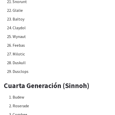
Snorunt
Glalie
Baltoy
Claydol
Wynaut
Feebas
Milotic
Duskull
Dusclops
Cuarta Generación (Sinnoh)
Budew
Roserade
Combee