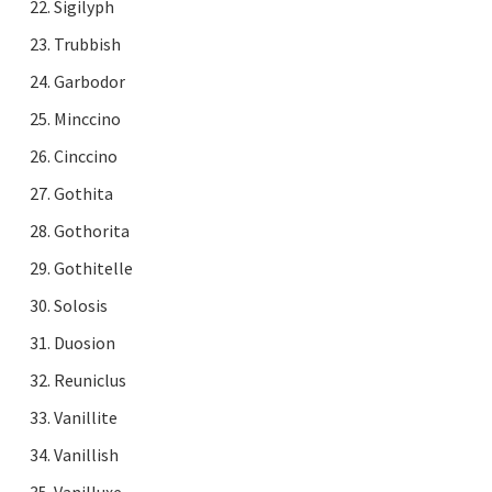
Sigilyph
Trubbish
Garbodor
Minccino
Cinccino
Gothita
Gothorita
Gothitelle
Solosis
Duosion
Reuniclus
Vanillite
Vanillish
Vanilluxe