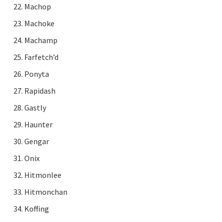
Machop
Machoke
Machamp
Farfetch’d
Ponyta
Rapidash
Gastly
Haunter
Gengar
Onix
Hitmonlee
Hitmonchan
Koffing