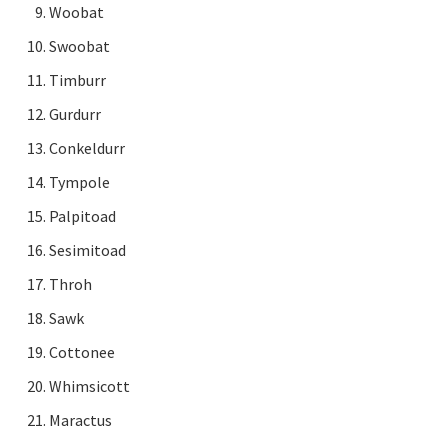
Woobat
Swoobat
Timburr
Gurdurr
Conkeldurr
Tympole
Palpitoad
Sesimitoad
Throh
Sawk
Cottonee
Whimsicott
Maractus