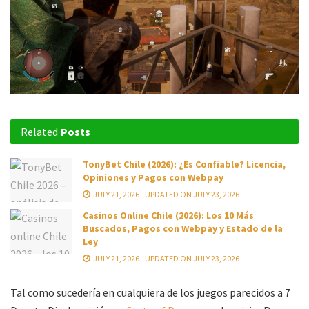
Related
Posts
TonyBet Chile (2026): ¿Es Confiable? Licencia,
Opiniones y Pagos con Webpay
JULY 21, 2026 - UPDATED ON JULY 23, 2026
Casinos Online Chile (2026): Los 10 Más
Buscados, Pagos con Webpay y Estado de la
Ley
JULY 21, 2026 - UPDATED ON JULY 23, 2026
Tal como sucedería en cualquiera de los juegos parecidos a 7