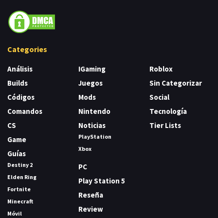
Categories
Análisis
IGaming
Roblox
Builds
Juegos
Sin Categorizar
Códigos
Mods
Social
Comandos
Nintendo
Tecnología
CS
Noticias
Tier Lists
PlayStation
Game
Xbox
Guías
Destiny 2
PC
Elden Ring
Play Station 5
Fortnite
Reseña
Minecraft
Review
Móvil