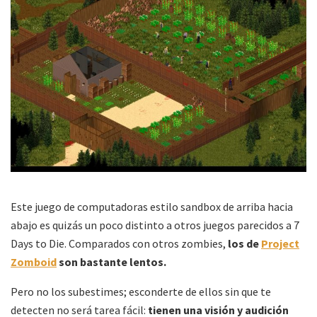
Este juego de computadoras estilo sandbox de arriba hacia
abajo es quizás un poco distinto a otros juegos parecidos a 7
Days to Die. Comparados con otros zombies,
los de
Project
Zomboid
son bastante lentos.
Pero no los subestimes; esconderte de ellos sin que te
detecten no será tarea fácil:
tienen una visión y audición