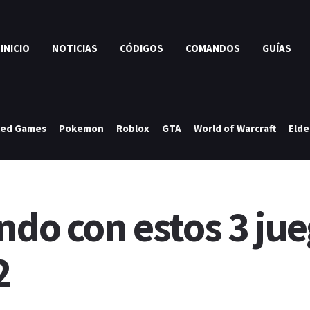
INICIO
NOTICIAS
CÓDIGOS
COMANDOS
GUÍAS
ked Games
Pokemon
Roblox
GTA
World of Warcraft
Elde
ndo con estos 3 ju
2