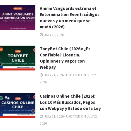
Anime Vanguards estrena el
Extermination Event: códigos
nuevos y un menú que se
mudó (2026)
JULY 28, 2026
TonyBet Chile (2026): ¿Es
Confiable? Licencia,
Opiniones y Pagos con
Webpay
JULY 21, 2026 - UPDATED ON JULY 23,
2026
Casinos Online Chile (2026):
Los 10 Más Buscados, Pagos
con Webpay y Estado de la Ley
JULY 21, 2026 - UPDATED ON JULY 23,
2026