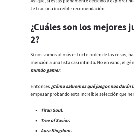
Así que, si estás plenamente decidido a explorar 
te trae una increíble recomendación.
¿Cuáles son los mejores j
2?
Si nos vamos al más estricto orden de las cosas, h
mención a una lista casi infinita. No en vano, el gé
mundo gamer
.
Entonces
¿Cómo sabremos qué juegos nos darán la
empezar probando esta increíble selección que hem
Titan Soul.
Tree of Savior.
Aura Kingdom.