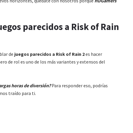
nuevos horizontes, quédate con nosotros porque
HDGamers
uegos parecidos a Risk of Rain
ablar de
juegos parecidos a
Risk of Rain 2
es hacer
nero de rol es uno de los más variantes y extensos del
rgas horas de diversión?
Para responder eso, podrías
os traído para ti.