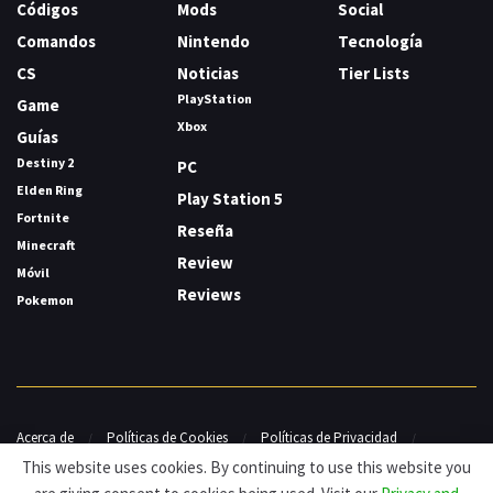
Códigos
Mods
Social
Comandos
Nintendo
Tecnología
CS
Noticias
Tier Lists
PlayStation
Game
Xbox
Guías
Destiny 2
PC
Elden Ring
Play Station 5
Fortnite
Reseña
Minecraft
Review
Móvil
Reviews
Pokemon
Acerca de
Políticas de Cookies
Políticas de Privacidad
Contacto
This website uses cookies. By continuing to use this website you