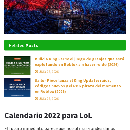
Related
Posts
Build a Ring Farm: el juego de granjas que está
explotando en Roblox sin hacer ruido (2026)
JULY 28, 2026
Sailor Piece lanza el King Update: raids,
códigos nuevos y el RPG pirata del momento
en Roblox (2026)
JULY 28, 2026
Calendario 2022 para LoL
El futuro inmediato parece que no sufrirá grandes daños