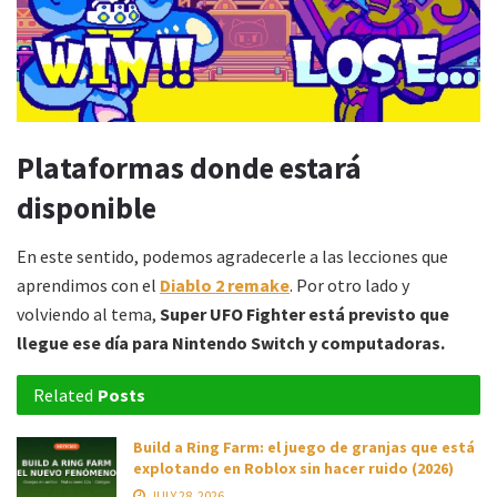
Plataformas donde estará
disponible
En este sentido, podemos agradecerle a las lecciones que
aprendimos con el
Diablo 2 remake
. Por otro lado y
volviendo al tema,
Super UFO Fighter
está previsto que
llegue ese día para Nintendo Switch y computadoras.
Related
Posts
Build a Ring Farm: el juego de granjas que está
explotando en Roblox sin hacer ruido (2026)
JULY 28, 2026