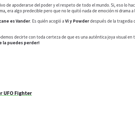
ivo de apoderarse del poder y el respeto de todo el mundo. Si, eso lo hac
a, era algo predecible pero que no le quitó nada de emoción ni drama a la
cane es Vander
. Es quién acogió a
Vi y Powder
después de la tragedia d
odemos decirte con toda certeza de que es una auténtica joya visual en 
e la puedes perder!
er UFO Fighter