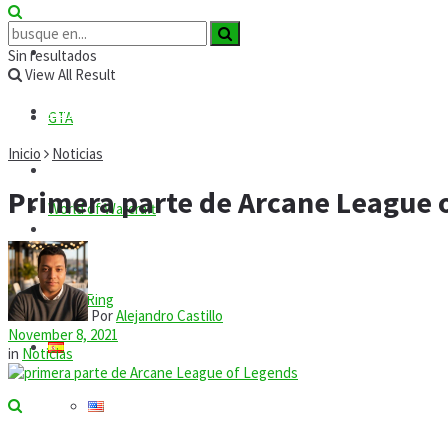
Roblox
Códigos
Sin resultados
View All Result
Comandos
GTA
Inicio
Noticias
Guías
Primera parte de Arcane League o
World of Warcraft
Mods
Tecnología
Elden Ring
Por
Alejandro Castillo
November 8, 2021
in
Noticias