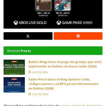
Related
Posts
Build a Ring Farm: el juego de granjas que está
explotando en Roblox sin hacer ruido (2026)
JULY 28, 2026
Sailor Piece lanza el King Update: raids,
códigos nuevos y el RPG pirata del momento
en Roblox (2026)
JULY 28, 2026
Microsoft ha confirmado la lista de
juegos gratis de diciembre