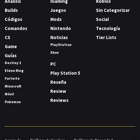
Análisis
IGaming
Roblox
Builds
Juegos
Sin Categorizar
Códigos
Mods
Social
Comandos
Nintendo
Tecnología
CS
Noticias
Tier Lists
PlayStation
Game
Xbox
Guías
Destiny 2
PC
Elden Ring
Play Station 5
Fortnite
Reseña
Minecraft
Review
Móvil
Reviews
Pokemon