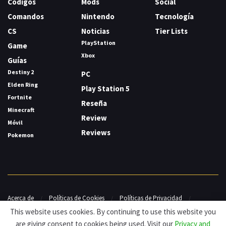
Códigos
Mods
Social
Comandos
Nintendo
Tecnología
CS
Noticias
Tier Lists
PlayStation
Game
Xbox
Guías
Destiny 2
PC
Elden Ring
Play Station 5
Fortnite
Reseña
Minecraft
Review
Móvil
Reviews
Pokemon
Acerca de
Políticas de Cookies
Políticas de Privacidad
Contacto
This website uses cookies. By continuing to use this website you
are giving consent to cookies being used. Visit our
Privacy and