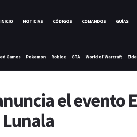
INICIO
NOTICIAS
CÓDIGOS
COMANDOS
GUÍAS
ked Games
Pokemon
Roblox
GTA
World of Warcraft
Elde
uncia el evento Ec
y Lunala