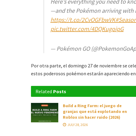
Here’s everything you need to kn
—and the Pokémon arriving with i
https://t.co/2CvOGFbwVK
#Season
pic.twitter.com/4DQKugoipG
— Pokémon GO (@PokemonGoA
Por otra parte, el domingo 27 de noviembre se cel
estos poderosos pokémon estarán apareciendo en l
Related
Posts
Build a Ring Farm: el juego de
granjas que está explotando en
Roblox sin hacer ruido (2026)
JULY 28, 2026