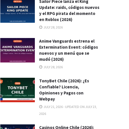
Sailor Piece lanza el King
Update: raids, códigos nuevos
y el RPG pirata del momento
en Roblox (2026)
JULY 28, 2026
Anime Vanguards estrena el
Extermination Event: códigos
nuevos y un menú que se
mudó (2026)
JULY 28, 2026
TonyBet Chile (2026): ¿Es
Confiable? Licencia,
Opiniones y Pagos con
Webpay
JULY 21, 2026 - UPDATED ON JULY 23,
2026
Casinos Online Chile (2026):