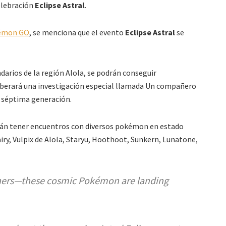
celebración
Eclipse Astral
.
émon GO
, se menciona que el evento
Eclipse Astral
se
ndarios de la región Alola, se podrán conseguir
iberará una investigación especial llamada Un compañero
a séptima generación.
rán tener encuentros con diversos pokémon en estado
airy, Vulpix de Alola, Staryu, Hoothoot, Sunkern, Lunatone,
ainers—these cosmic Pokémon are landing