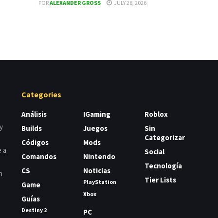
POR
ALEXANDER GROSS
JULY 28, 2026
Categories
Análisis
IGaming
Roblox
y
Builds
Juegos
Sin
Categorizar
Códigos
Mods
e a
Social
Comandos
Nintendo
Tecnología
CS
Noticias
n
Tier Lists
PlayStation
Game
Xbox
Guías
Destiny 2
PC