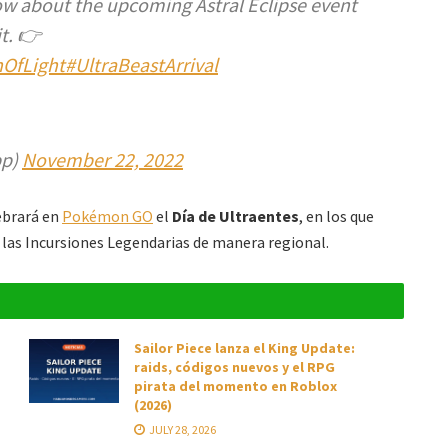
ow about the upcoming Astral Eclipse event
t. 👉
OfLight
#UltraBeastArrival
pp)
November 22, 2022
ebrará en
Pokémon GO
el
Día de Ultraentes
, en los que
as Incursiones Legendarias de manera regional.
Sailor Piece lanza el King Update:
raids, códigos nuevos y el RPG
pirata del momento en Roblox
(2026)
JULY 28, 2026