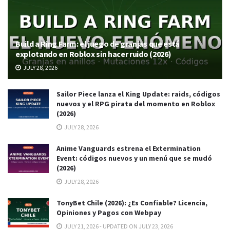
Build a Ring Farm: el juego de granjas que está
explotando en Roblox sin hacer ruido (2026)
JULY 28, 2026
Sailor Piece lanza el King Update: raids, códigos
nuevos y el RPG pirata del momento en Roblox
(2026)
JULY 28, 2026
Anime Vanguards estrena el Extermination
Event: códigos nuevos y un menú que se mudó
(2026)
JULY 28, 2026
TonyBet Chile (2026): ¿Es Confiable? Licencia,
Opiniones y Pagos con Webpay
JULY 21, 2026 - UPDATED ON JULY 23, 2026