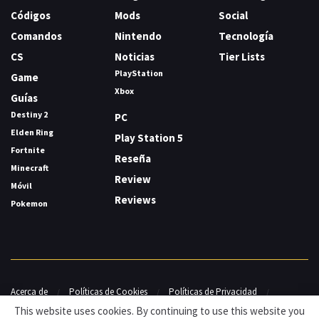
Códigos
Mods
Social
Comandos
Nintendo
Tecnología
CS
Noticias
Tier Lists
PlayStation
Game
Xbox
Guías
Destiny 2
PC
Elden Ring
Play Station 5
Fortnite
Reseña
Minecraft
Review
Móvil
Reviews
Pokemon
Acerca de
Políticas de Cookies
Políticas de Privacidad
Contacto
This website uses cookies. By continuing to use this website you