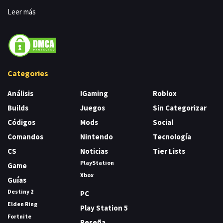
Leer más
Categories
Análisis
IGaming
Roblox
Builds
Juegos
Sin Categorizar
Códigos
Mods
Social
Comandos
Nintendo
Tecnología
CS
Noticias
Tier Lists
PlayStation
Game
Xbox
Guías
Destiny 2
PC
Elden Ring
Play Station 5
Fortnite
Reseña