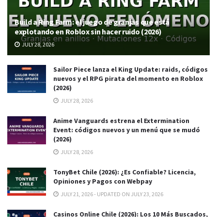
Build a Ring Farm: el juego de granjas que está
explotando en Roblox sin hacer ruido (2026)
JULY 28, 2026
Sailor Piece lanza el King Update: raids, códigos
nuevos y el RPG pirata del momento en Roblox
(2026)
JULY 28, 2026
Anime Vanguards estrena el Extermination
Event: códigos nuevos y un menú que se mudó
(2026)
JULY 28, 2026
TonyBet Chile (2026): ¿Es Confiable? Licencia,
Opiniones y Pagos con Webpay
JULY 21, 2026 - UPDATED ON JULY 23, 2026
Casinos Online Chile (2026): Los 10 Más Buscados,