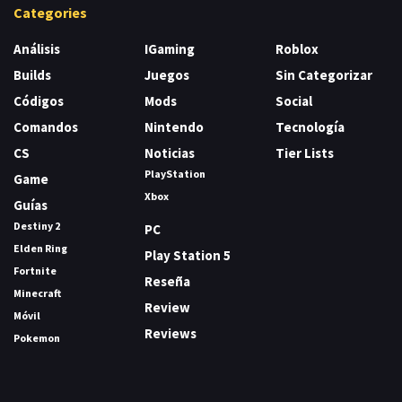
Categories
Análisis
IGaming
Roblox
Builds
Juegos
Sin Categorizar
Códigos
Mods
Social
Comandos
Nintendo
Tecnología
CS
Noticias
Tier Lists
PlayStation
Game
Xbox
Guías
Destiny 2
PC
Elden Ring
Play Station 5
Fortnite
Reseña
Minecraft
Review
Móvil
Reviews
Pokemon