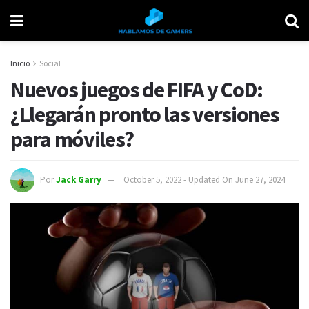
Inicio
Social
Nuevos juegos de FIFA y CoD:
¿Llegarán pronto las versiones
para móviles?
Por
Jack Garry
October 5, 2022 - Updated On June 27, 2024