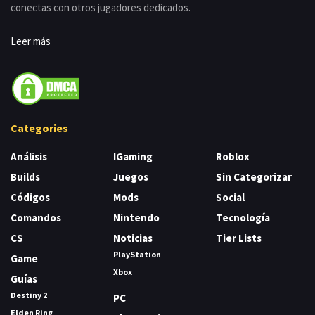
conectas con otros jugadores dedicados.
Leer más
Categories
Análisis
IGaming
Roblox
Builds
Juegos
Sin Categorizar
Códigos
Mods
Social
Comandos
Nintendo
Tecnología
CS
Noticias
Tier Lists
PlayStation
Game
Xbox
Guías
Destiny 2
PC
Elden Ring