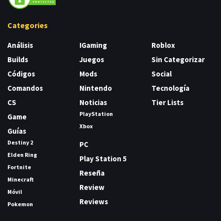
Categories
Análisis
IGaming
Roblox
Builds
Juegos
Sin Categorizar
Códigos
Mods
Social
Comandos
Nintendo
Tecnología
CS
Noticias
Tier Lists
PlayStation
Game
Xbox
Guías
Destiny 2
PC
Elden Ring
Play Station 5
Fortnite
Reseña
Minecraft
Review
Móvil
Reviews
Pokemon