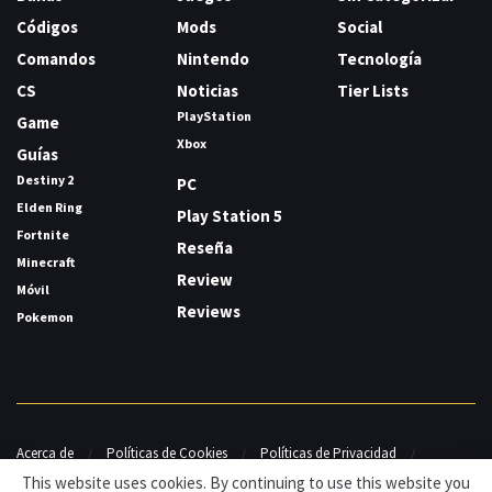
Códigos
Mods
Social
Comandos
Nintendo
Tecnología
CS
Noticias
Tier Lists
PlayStation
Game
Xbox
Guías
Destiny 2
PC
Elden Ring
Play Station 5
Fortnite
Reseña
Minecraft
Review
Móvil
Reviews
Pokemon
Acerca de
Políticas de Cookies
Políticas de Privacidad
Contacto
This website uses cookies. By continuing to use this website you