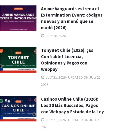
Anime Vanguards estrena el
Extermination Event: códigos
nuevos y un menú que se
mudó (2026)
JULY 28, 2026
TonyBet Chile (2026): ¿Es
Confiable? Licencia,
Opiniones y Pagos con
Webpay
JULY 21, 2026 - UPDATED ON JULY 23,
2026
Casinos Online Chile (2026):
Los 10 Más Buscados, Pagos
con Webpay y Estado de la Ley
JULY 21, 2026 - UPDATED ON JULY 23,
2026