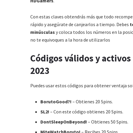
HDGamers
.
Con estas claves obtendrás más que todo recompens
rápido y asegúrate de canjearlos a tiempo. Debes
t
minúsculas
y coloca todos los números en la posi
no te equivoques a la hora de utilizarlos
Códigos válidos y activo
2023
Puedes usar estos códigos para obtener ventaja sob
BorutoGood?!
– Obtienes 20 Spins.
SL2!
– Con este código obtienes 20 Spins.
DontSleepOnBeyond!
– Obtienes 50 Spins.
MiteWatchBoruto!
– Recibes 20 Spins.