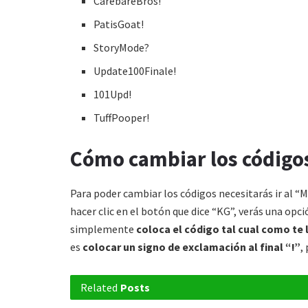
CarebareBros!
PatisGoat!
StoryMode?
Update100Finale!
101Upd!
TuffPooper!
Cómo cambiar los códig
Para poder cambiar los códigos necesitarás ir al “
hacer clic en el botón que dice “KG”, verás una opci
simplemente
coloca el código tal cual como t
es
colocar un signo de exclamación al final “!”
,
Related
Posts