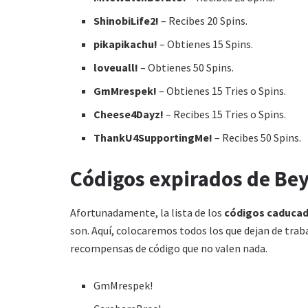
ShinobiLife2!
– Recibes 20 Spins.
pikapikachu!
– Obtienes 15 Spins.
loveuall!
– Obtienes 50 Spins.
GmMrespek!
– Obtienes 15 Tries o Spins.
Cheese4Dayz!
– Recibes 15 Tries o Spins.
ThankU4SupportingMe!
– Recibes 50 Spins.
Códigos expirados de Be
Afortunadamente, la lista de los
códigos caduca
son. Aquí, colocaremos todos los que dejan de trab
recompensas de código que no valen nada.
GmMrespek!