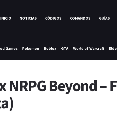
INICIO
NOTICIAS
CÓDIGOS
COMANDOS
GUÍAS
ked Games
Pokemon
Roblox
GTA
World of Warcraft
Elde
x NRPG Beyond – F
ta)