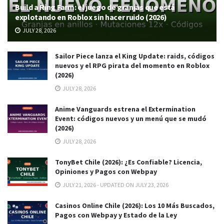
Build a Ring Farm: el juego de granjas que está
explotando en Roblox sin hacer ruido (2026)
JULY 28, 2026
Sailor Piece lanza el King Update: raids, códigos
nuevos y el RPG pirata del momento en Roblox
(2026)
JULY 28, 2026
Anime Vanguards estrena el Extermination
Event: códigos nuevos y un menú que se mudó
(2026)
JULY 28, 2026
TonyBet Chile (2026): ¿Es Confiable? Licencia,
Opiniones y Pagos con Webpay
JULY 21, 2026 - UPDATED ON JULY 23, 2026
Casinos Online Chile (2026): Los 10 Más Buscados,
Pagos con Webpay y Estado de la Ley