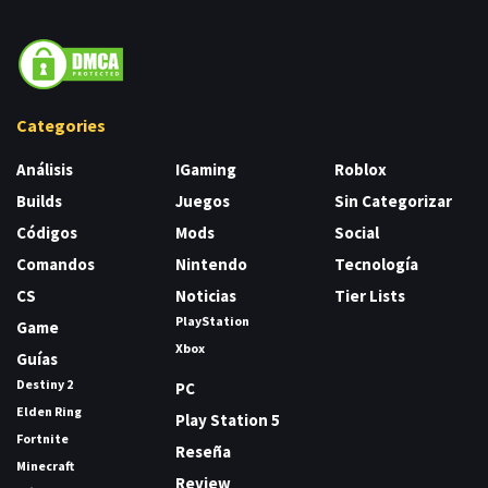
Categories
Análisis
IGaming
Roblox
Builds
Juegos
Sin Categorizar
Códigos
Mods
Social
Comandos
Nintendo
Tecnología
CS
Noticias
Tier Lists
PlayStation
Game
Xbox
Guías
Destiny 2
PC
Elden Ring
Play Station 5
Fortnite
Reseña
Minecraft
Review