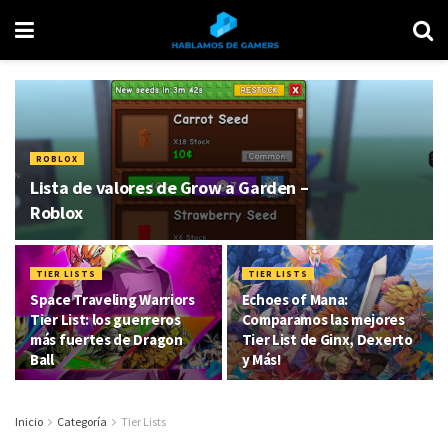
ROBLOX
Lista de valores de Grow a Garden –
Roblox
TIER LISTS
TIER LISTS
Space Traveling Warriors
Echoes of Mana:
Tier List: los guerreros
Comparamos las mejores
más fuertes de Dragon
Tier List de Ginx, Dexerto
Ball
y Más!
Inicio
Categoría
Tier Lists