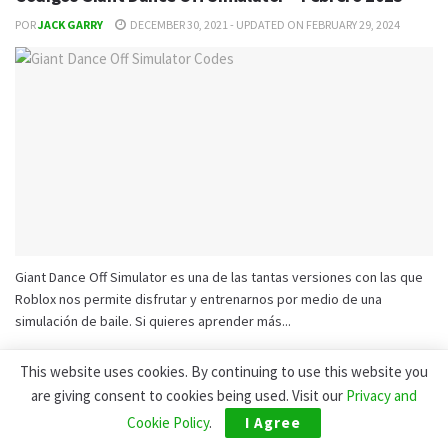
POR
JACK GARRY
DECEMBER 30, 2021 - UPDATED ON FEBRUARY 29, 2024
Giant Dance Off Simulator es una de las tantas versiones con las que
Roblox nos permite disfrutar y entrenarnos por medio de una
simulación de baile. Si quieres aprender más...
This website uses cookies. By continuing to use this website you
Códigos Mad City Roblox – Febrero 2023 (Lista
are giving consent to cookies being used. Visit our
Privacy and
Completa)
Cookie Policy
.
I Agree
POR
JACK GARRY
DECEMBER 30, 2021 - UPDATED ON JANUARY 29, 2023