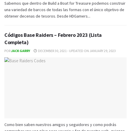
Sabemos que dentro de Build a Boat for Treasure podemos construir
una variedad de barcos de todas las formas con el único objetivo de
obtener decenas de tesoros. Desde HDGamers...
Códigos Base Raiders – Febrero 2023 (Lista
Completa)
POR
JACK GARRY
DECEMBER 30, 2021 - UPDATED ON JANUARY 29, 2023
Como bien saben nuestros amigos y seguidores y como podrás
comprobar una vez q2ue seas usuario y fan de nuestra web, quienes