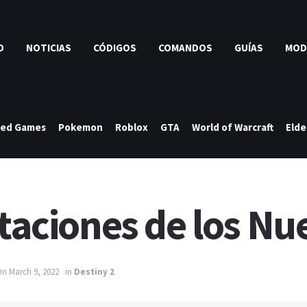
O
NOTICIAS
CÓDIGOS
COMANDOS
GUÍAS
MOD
ked Games
Pokemon
Roblox
GTA
World of Warcraft
Elde
itaciones de los Nu
On March 9, 2022
in
Destiny 2