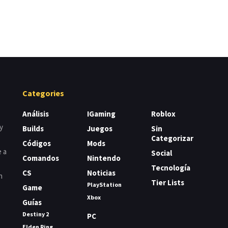
Categories
Análisis
IGaming
Roblox
y
Builds
Juegos
Sin
Categorizar
Códigos
Mods
e a
Social
Comandos
Nintendo
Tecnología
CS
Noticias
n
Tier Lists
PlayStation
Game
Xbox
Guías
Destiny 2
PC
Elden Ring