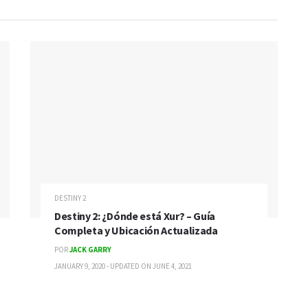
DESTINY 2
Destiny 2: ¿Dónde está Xur? – Guía
Completa y Ubicación Actualizada
POR
JACK GARRY
JANUARY 9, 2020 - UPDATED ON JUNE 4, 2021