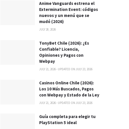
Anime Vanguards estrena el
Extermination Event: códigos
nuevos y un menú que se
mudó (2026)
JULY 28, 2026
TonyBet Chile (2026): ¿Es
Confiable? Licencia,
Opiniones y Pagos con
Webpay
JULY 21, 2026 - UPDATED ON JULY 23, 2026
Casinos Online Chile (2026):
Los 10 Más Buscados, Pagos
con Webpay y Estado de la Ley
JULY 21, 2026 - UPDATED ON JULY 23, 2026
Guía completa para elegir tu
PlayStation 5 ideal