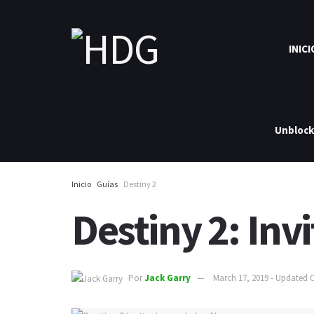
INICI
Unbloc
Inicio
Guías
Destiny 2
Destiny 2: Inv
Por
Jack Garry
March 17, 2019 - Updated 