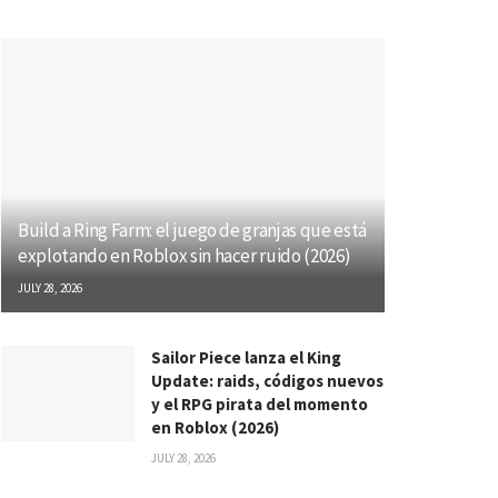
Build a Ring Farm: el juego de granjas que está
explotando en Roblox sin hacer ruido (2026)
JULY 28, 2026
Sailor Piece lanza el King
Update: raids, códigos nuevos
y el RPG pirata del momento
en Roblox (2026)
JULY 28, 2026