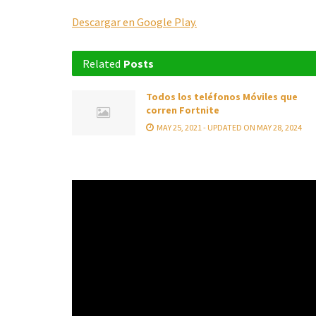
Descargar en Google Play.
Related
Posts
Todos los teléfonos Móviles que
corren Fortnite
MAY 25, 2021 - UPDATED ON MAY 28, 2024