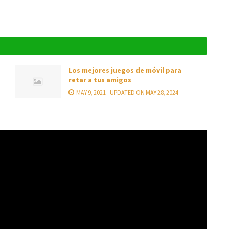
Los mejores juegos de móvil para
retar a tus amigos
MAY 9, 2021 - UPDATED ON MAY 28, 2024