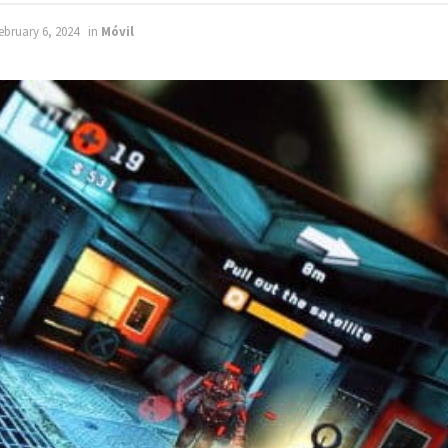
bruary 6, 2024
in
Móvil