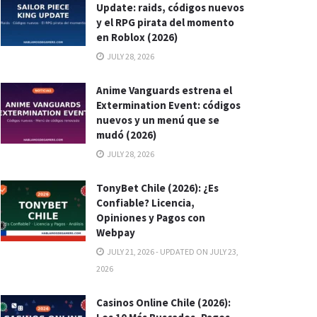
Update: raids, códigos nuevos
y el RPG pirata del momento
en Roblox (2026)
JULY 28, 2026
Anime Vanguards estrena el
Extermination Event: códigos
nuevos y un menú que se
mudó (2026)
JULY 28, 2026
TonyBet Chile (2026): ¿Es
Confiable? Licencia,
Opiniones y Pagos con
Webpay
JULY 21, 2026 - UPDATED ON JULY 23,
2026
Casinos Online Chile (2026):