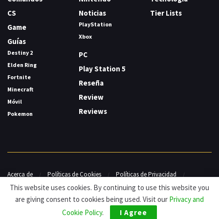
CS
Noticias
Tier Lists
PlayStation
Game
Xbox
Guías
Destiny 2
PC
Elden Ring
Play Station 5
Fortnite
Reseña
Minecraft
Review
Móvil
Reviews
Pokemon
Acerca de
Políticas de Cookies
Políticas de Privacidad
Contacto
This website uses cookies. By continuing to use this website you
are giving consent to cookies being used. Visit our
Privacy and
© HDG Hablamos de Gamers 2026.
Cookie Policy
.
I Agree