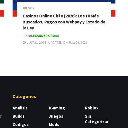
JUEGOS
Casinos Online Chile (2026): Los 10 Más
Buscados, Pagos con Webpay y Estado de
la Ley
POR
ALEXANDER GROSS
JULY 21, 2026 - UPDATED ON JULY 23, 2026
Categories
Análisis
IGaming
Roblox
y
Builds
Juegos
Sin
Categorizar
Códigos
Mods