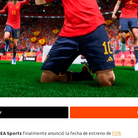
r
,
EA Sports
finalmente anunció la fecha de estreno de
FIFA