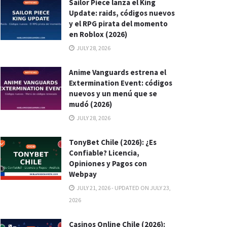
Sailor Piece lanza el King
Update: raids, códigos nuevos
y el RPG pirata del momento
en Roblox (2026)
JULY 28, 2026
Anime Vanguards estrena el
Extermination Event: códigos
nuevos y un menú que se
mudó (2026)
JULY 28, 2026
TonyBet Chile (2026): ¿Es
Confiable? Licencia,
Opiniones y Pagos con
Webpay
JULY 21, 2026 - UPDATED ON JULY 23,
2026
Casinos Online Chile (2026):