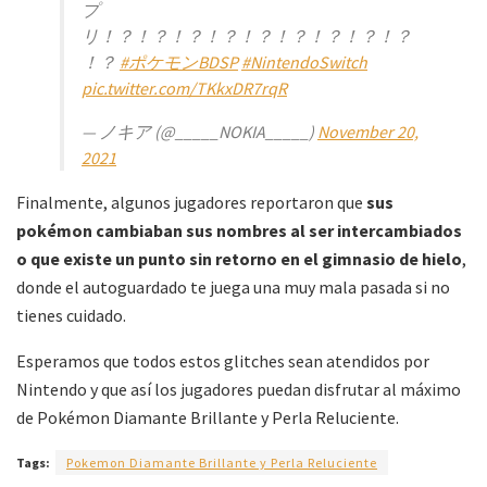
プ
リ！？！？！？！？！？！？！？！？！？
！？
#ポケモンBDSP
#NintendoSwitch
pic.twitter.com/TKkxDR7rqR
— ノキア (@_____NOKIA_____)
November 20,
2021
Finalmente, algunos jugadores reportaron que
sus
pokémon cambiaban sus nombres al ser intercambiados
o que existe un punto sin retorno en el gimnasio de hielo
,
donde el autoguardado te juega una muy mala pasada si no
tienes cuidado.
Esperamos que todos estos glitches sean atendidos por
Nintendo y que así los jugadores puedan disfrutar al máximo
de Pokémon Diamante Brillante y Perla Reluciente.
Tags:
Pokemon Diamante Brillante y Perla Reluciente