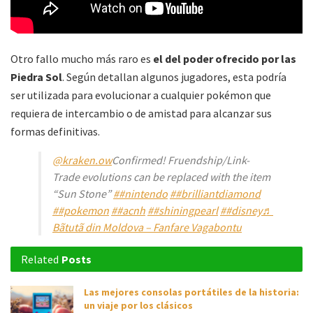
Otro fallo mucho más raro es
el del poder ofrecido por las
Piedra Sol
. Según detallan algunos jugadores, esta podría
ser utilizada para evolucionar a cualquier pokémon que
requiera de intercambio o de amistad para alcanzar sus
formas definitivas.
@kraken.ow
Confirmed! Fruendship/Link-
Trade evolutions can be replaced with the item
“Sun Stone”
##nintendo
##brilliantdiamond
##pokemon
##acnh
##shiningpearl
##disney
♬
Bãtutã din Moldova – Fanfare Vagabontu
Related
Posts
Las mejores consolas portátiles de la historia:
un viaje por los clásicos