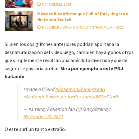
OCTOBER 22, 2024
Microsoft confirma que Call of Duty llegará a
Nintendo Switch
DECEMBER 8, 2022 - UPDATED ON NOVEMBER 7, 2023
Si bien los dos glitches anteriores podrían aportar a la
desnaturalización del videojuego, también hay algunos otros
que simplemente resultan una anécdota divertida y que de
seguro te gustaría probar.
Mira por ejemplo a este PNJ
bailando
:
I made a friend
#PokemonShiningPearl
#NintendoSwitch
pic.twitter.com/k8R2o71hKh
— #1 Yancy Pokemon fan (@YancyXtrancy)
November 22, 2021
O este surf un tanto extraño.