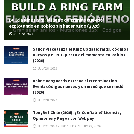
Build a Ring Farm: el juego de granjas que está
explotando en Roblox sin hacer ruido (2026)
JULY 28, 2026
Sailor Piece lanza el King Update: raids, códigos
nuevos y el RPG pirata del momento en Roblox
(2026)
JULY 28, 2026
Anime Vanguards estrena el Extermination
Event: códigos nuevos y un menú que se mudó
(2026)
JULY 28, 2026
TonyBet Chile (2026): ¿Es Confiable? Licencia,
Opiniones y Pagos con Webpay
JULY 21, 2026 - UPDATED ON JULY 23, 2026