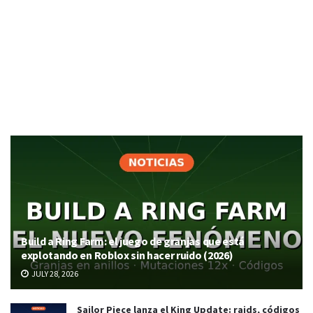
Build a Ring Farm: el juego de granjas que está
explotando en Roblox sin hacer ruido (2026)
JULY 28, 2026
Sailor Piece lanza el King Update: raids, códigos