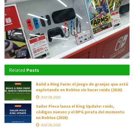
Related
Posts
Build a Ring Farm: el juego de granjas que está
explotando en Roblox sin hacer ruido (2026)
JULY 28, 2026
Sailor Piece lanza el King Update: raids,
códigos nuevos y el RPG pirata del momento
en Roblox (2026)
JULY 28, 2026