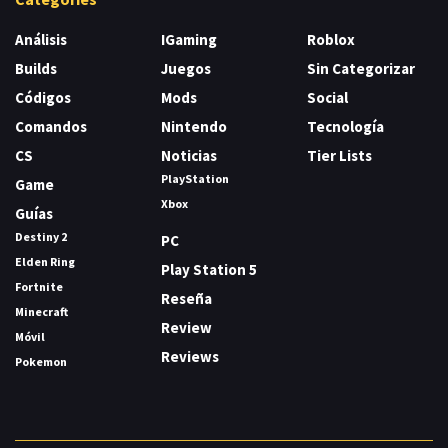
Análisis
IGaming
Roblox
Builds
Juegos
Sin Categorizar
Códigos
Mods
Social
Comandos
Nintendo
Tecnología
CS
Noticias
Tier Lists
PlayStation
Game
Xbox
Guías
Destiny 2
PC
Elden Ring
Play Station 5
Fortnite
Reseña
Minecraft
Review
Móvil
Reviews
Pokemon