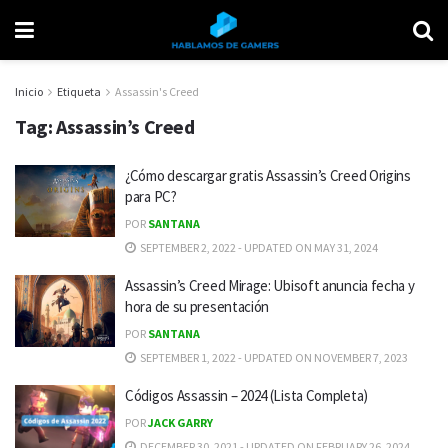
Inicio
Etiqueta
Assassin's Creed
Tag:
Assassin’s Creed
¿Cómo descargar gratis Assassin’s Creed Origins
para PC?
POR
SANTANA
SEPTEMBER 2, 2022 - UPDATED ON MAY 31, 2024
Assassin’s Creed Mirage: Ubisoft anuncia fecha y
hora de su presentación
POR
SANTANA
SEPTEMBER 1, 2022 - UPDATED ON NOVEMBER 7, 2023
Códigos Assassin – 2024 (Lista Completa)
POR
JACK GARRY
DECEMBER 30, 2021 - UPDATED ON FEBRUARY 26, 2024