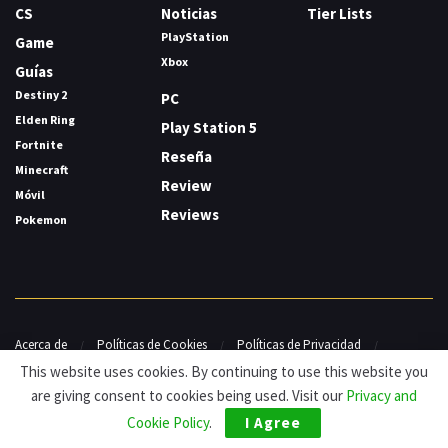
CS
Noticias
Tier Lists
PlayStation
Game
Xbox
Guías
Destiny 2
PC
Elden Ring
Play Station 5
Fortnite
Reseña
Minecraft
Review
Móvil
Reviews
Pokemon
Acerca de
Políticas de Cookies
Políticas de Privacidad
Contacto
This website uses cookies. By continuing to use this website you
are giving consent to cookies being used. Visit our
Privacy and
© HDG Hablamos de Gamers 2026.
Cookie Policy
.
I Agree