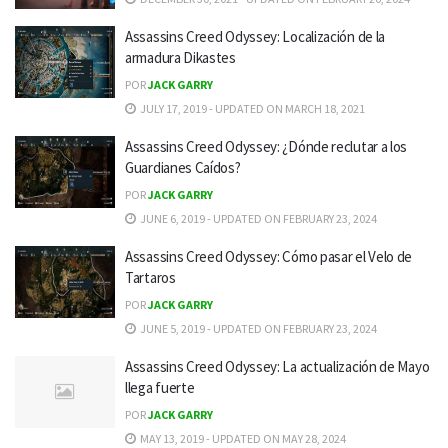
Assassins Creed Odyssey: Localización de la
armadura Dikastes
POR
JACK GARRY
JULY 17, 2019 - UPDATED ON MARCH 18, 2021
Assassins Creed Odyssey: ¿Dónde reclutar a los
Guardianes Caídos?
POR
JACK GARRY
JUNE 6, 2019 - UPDATED ON FEBRUARY 23, 2024
Assassins Creed Odyssey: Cómo pasar el Velo de
Tartaros
POR
JACK GARRY
JUNE 5, 2019 - UPDATED ON FEBRUARY 23, 2024
Assassins Creed Odyssey: La actualización de Mayo
llega fuerte
POR
JACK GARRY
MAY 13, 2019 - UPDATED ON MAY 28, 2024