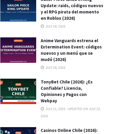
Update: raids, códigos nuevos
y el RPG pirata del momento
en Roblox (2026)
JULY 28, 2026
Anime Vanguards estrena el
Extermination Event: códigos
nuevos y un menú que se
mudó (2026)
JULY 28, 2026
TonyBet Chile (2026): ¿Es
Confiable? Licencia,
Opiniones y Pagos con
Webpay
JULY 21, 2026 - UPDATED ON JULY 23,
2026
Casinos Online Chile (2026):