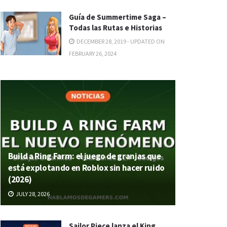
Guía de Summertime Saga –
Todas las Rutas e Historias
DECEMBER 28, 2019 - UPDATED ON
FEBRUARY 26, 2024
Build a Ring Farm: el juego de granjas que
está explotando en Roblox sin hacer ruido
(2026)
JULY 28, 2026
Sailor Piece lanza el King