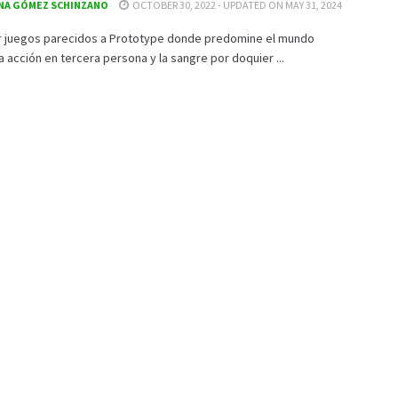
NA GÓMEZ SCHINZANO
OCTOBER 30, 2022 - UPDATED ON MAY 31, 2024
r juegos parecidos a Prototype donde predomine el mundo
la acción en tercera persona y la sangre por doquier ...