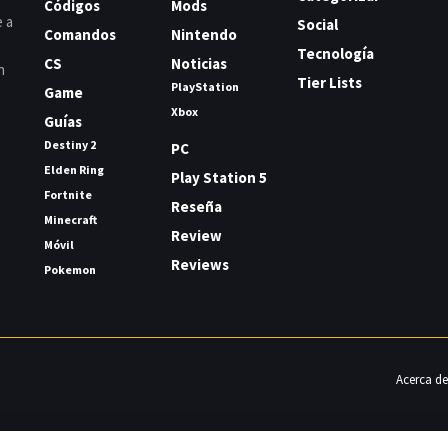
Códigos
Mods
e a
Social
Comandos
Nintendo
Tecnología
CS
Noticias
n
Tier Lists
PlayStation
Game
Xbox
Guías
Destiny 2
PC
Elden Ring
Play Station 5
Fortnite
Reseña
Minecraft
Review
Móvil
Reviews
Pokemon
Acerca de