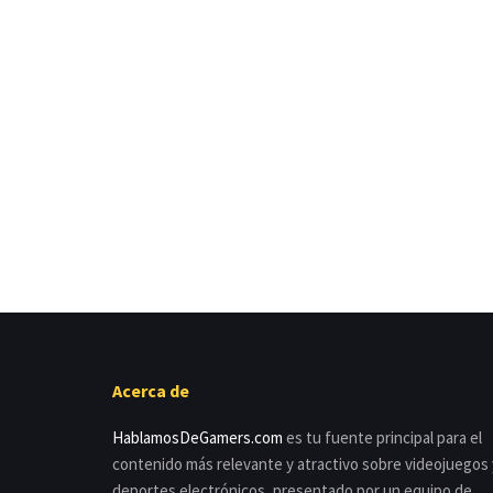
Acerca de
HablamosDeGamers.com
es tu fuente principal para el
contenido más relevante y atractivo sobre videojuegos 
deportes electrónicos, presentado por un equipo de