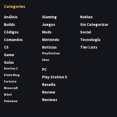
Categories
Análisis
IGaming
Roblox
Builds
Juegos
Sin Categorizar
Códigos
Mods
Social
Comandos
Nintendo
Tecnología
CS
Noticias
Tier Lists
PlayStation
Game
Xbox
Guías
Destiny 2
PC
Elden Ring
Play Station 5
Fortnite
Reseña
Minecraft
Review
Móvil
Reviews
Pokemon