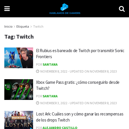
Inicio
Etiqueta
Twitch
Tag:
Twitch
El Rubius es baneado de Twitch por transmitir Sonic
Frontiers
POR
SANTANA
NOVEMBER 8, 2022 - UPDATED ON NOVEMBER 8, 2023
Xbox Game Pass gratis: ¿cómo conseguirlo desde
Twitch?
POR
SANTANA
NOVEMBER 3, 2022 - UPDATED ON NOVEMBER 8, 2023
Lost Ark: Cuáles son y cómo ganar las recompensas
de los drops Twitch
POR
ALEJANDRO CASTILLO