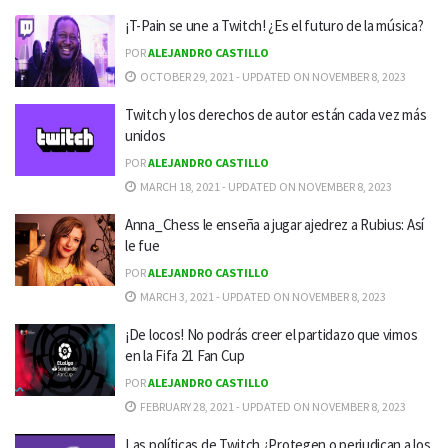
¡T-Pain se une a Twitch! ¿Es el futuro de la música?
POR
ALEJANDRO CASTILLO
OCTOBER 29, 2021 - UPDATED ON NOVEMBER 8, 2023
Twitch y los derechos de autor están cada vez más
unidos
POR
ALEJANDRO CASTILLO
MARCH 18, 2021 - UPDATED ON NOVEMBER 8, 2023
Anna_Chess le enseña a jugar ajedrez a Rubius: Así
le fue
POR
ALEJANDRO CASTILLO
MARCH 3, 2021 - UPDATED ON NOVEMBER 8, 2023
¡De locos! No podrás creer el partidazo que vimos
en la Fifa 21 Fan Cup
POR
ALEJANDRO CASTILLO
FEBRUARY 28, 2021 - UPDATED ON NOVEMBER 8, 2023
Las políticas de Twitch ¿Protegen o perjudican a los