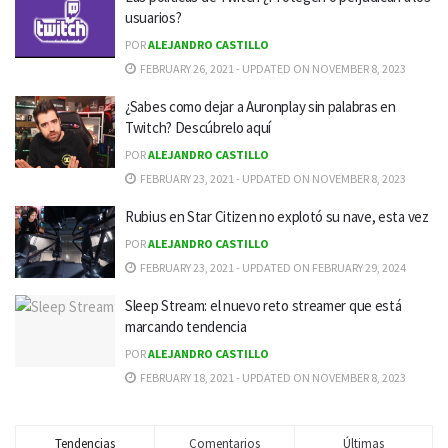
usuarios?
POR
ALEJANDRO CASTILLO
FEBRUARY 26, 2021 - UPDATED ON NOVEMBER 8, 2023
¿Sabes como dejar a Auronplay sin palabras en
Twitch? Descúbrelo aquí
POR
ALEJANDRO CASTILLO
FEBRUARY 23, 2021 - UPDATED ON NOVEMBER 8, 2023
Rubius en Star Citizen no explotó su nave, esta vez
POR
ALEJANDRO CASTILLO
FEBRUARY 23, 2021 - UPDATED ON FEBRUARY 29, 2024
Sleep Stream: el nuevo reto streamer que está
marcando tendencia
POR
ALEJANDRO CASTILLO
FEBRUARY 18, 2021 - UPDATED ON NOVEMBER 8, 2023
Tendencias
Comentarios
Últimas