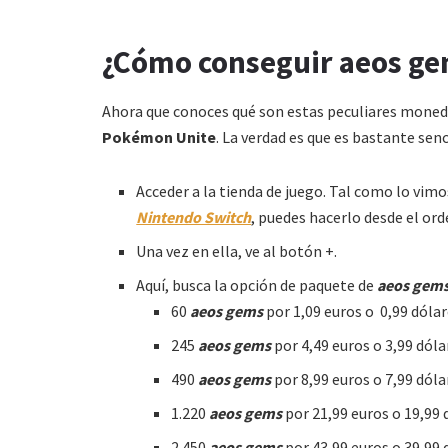
¿Cómo conseguir aeos g
Ahora que conoces qué son estas peculiares mone
Pokémon Unite
. La verdad es que es bastante senc
Acceder a la tienda de juego. Tal como lo vi
Nintendo Switch
, puedes hacerlo desde el ord
Una vez en ella, ve al botón +.
Aquí, busca la opción de paquete de
aeos gem
60
aeos gems
por 1,09 euros o 0,99 dólar
245
aeos gems
por 4,49 euros o 3,99 dóla
490
aeos gems
por 8,99 euros o 7,99 dóla
1.220
aeos gems
por 21,99 euros o 19,99 
2.450
aeos gems
por 43,99 euros o 39,99 