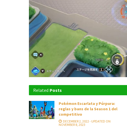
Related
Posts
Pokémon Escarlata y Púrpura:
reglas y bans de la Season 1 del
competitivo
DECEMBER 2, 2022 - UPDATED ON
NOVEMBER 8, 2023