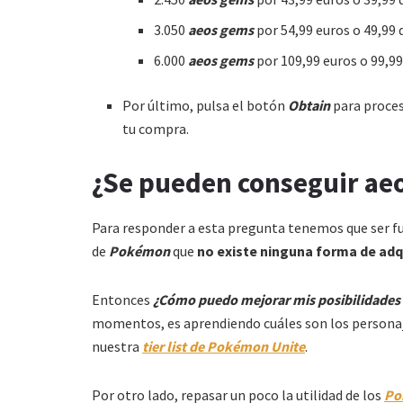
3.050
aeos gems
por 54,99 euros o 49,99 
6.000
aeos gems
por 109,99 euros o 99,99
Por último, pulsa el botón
Obtain
para proces
tu compra.
¿Se pueden conseguir aeo
Para responder a esta pregunta tenemos que ser fue
de
Pokémon
que
no existe ninguna forma de ad
Entonces
¿Cómo puedo mejorar mis posibilidades p
momentos, es aprendiendo cuáles son los personaj
nuestra
tier list de Pokémon Unite
.
Por otro lado, repasar un poco la utilidad de los
Po