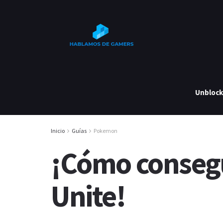
Unbloc
Inicio
Guías
Pokemon
¡Cómo conseg
Unite!